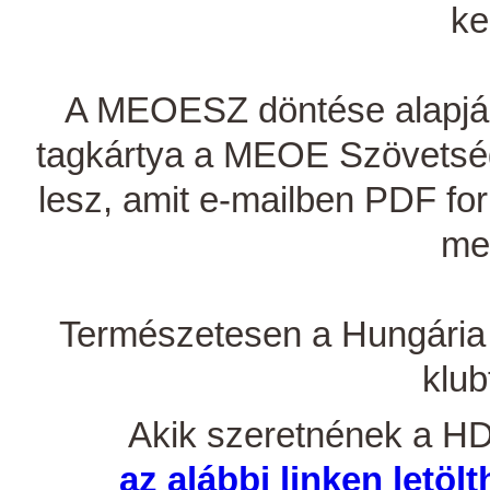
ke
A MEOESZ döntése alapjá
tagkártya a MEOE Szövetség o
lesz, amit e-mailben PDF fo
me
Természetesen a Hungária
klub
Akik szeretnének a HDK
az alábbi linken letölt