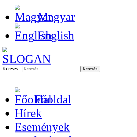
Magyar
English
Keresés...
Keresés
Főoldal
Hírek
Események