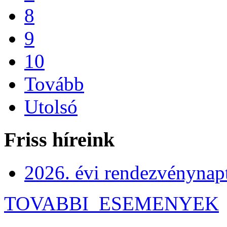
8
9
10
Tovább
Utolsó
Friss híreink
2026. évi rendezvénynap
TOVABBI_ESEMENYEK