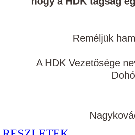
hogy a HDK tagság egy
Reméljük hama
A HDK Vezetősége nevé
Dohó
Nagykovác
RESZLETEK