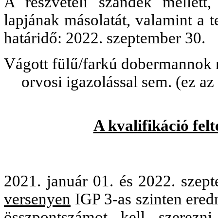
A részvételi szándék mellett,
lapjának másolatát, valamint a
t
határidő: 2022. szeptember 30.
Vágott fülű/farkú dobermannok 
orvosi igazolással sem. (ez a
A kvalifikáció felt
2021. január 01. és 2022. szept
versenyen
IGP 3-as szinten ered
összpontszámot kell szerezn