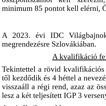
minimum 85 pontot kell elérni, Ö
A 2023. évi IDC Világbajnok
megrendezésre Szlovákiában.
A kvalifikáció fe
Tekintettel a rövid kvalifikáció
től kezdődik és 4 héttel a nevezé
visszaáll a régi rend, azaz az ös
lesz a két teljesített IGP 3 verse