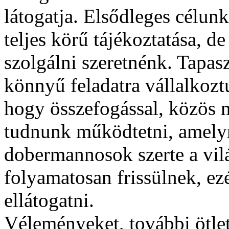
látogatja. Elsődleges célun
teljes körű tájékoztatása, de 
szolgálni szeretnénk. Tapas
könnyű feladatra vállalkoz
hogy összefogással, közös
tudnunk működtetni, amely
dobermannosok szerte a vilá
folyamatosan frissülnek, e
ellátogatni.
Véleményeket, további ötle