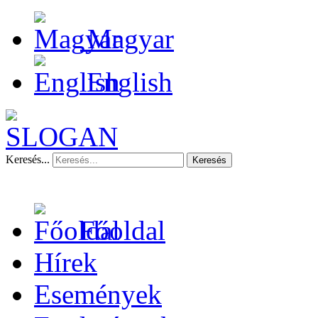
Magyar
English
Keresés...
Keresés
Főoldal
Hírek
Események