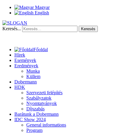
Magyar
English
Keresés...
Keresés
Főoldal
Hírek
Események
Eredmények
Munka
Küllem
Dobermann
HDK
Szervezeti felépítés
Szabályzatok
Nyomtatványok
Díjszabás
Barátunk a Dobermann
IDC Show 2024
General informations
Program