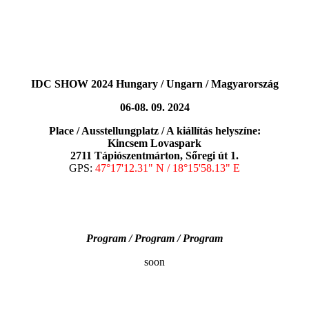
IDC SHOW 2024 Hungary / Ungarn / Magyarország
06-08. 09. 2024
Place / Ausstellungplatz / A kiállítás helyszíne:
Kincsem Lovaspark
2711 Tápiószentmárton, Sőregi út 1.
GPS:
47°17'12.31" N / 18°15'58.13" E
Program / Program / Program
soon