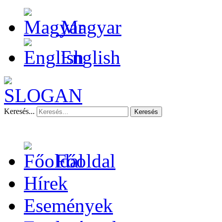
Magyar
English
Keresés...
Keresés
Főoldal
Hírek
Események