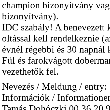
champion bizonyítvány vag
bizonyítvány).
IDC szabály! A benevezett 
oltással kell rendelkeznie (
évnél régebbi és 30 napnál 
Fül és farokvágott doberma
vezethetők fel.
Nevezés / Meldung / entry:
Információk / Informationen
Tamás Dohóczki 00 36 20 9