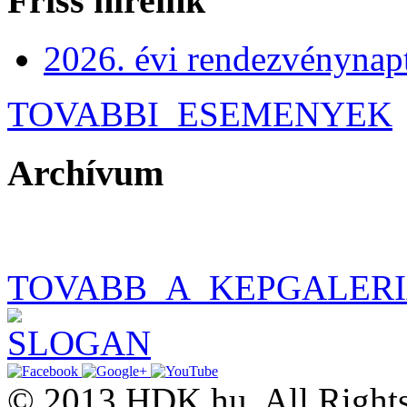
Friss híreink
2026. évi rendezvénynap
TOVABBI_ESEMENYEK
Archívum
TOVABB_A_KEPGALER
© 2013 HDK.hu. All Rights