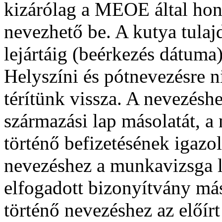
kizárólag a MEOE által hono
nevezhető be. A kutya tulaj
lejártáig (beérkezés dátuma)
Helyszíni és pótnevezésre 
térítünk vissza. A nevezéshe
származási lap másolatát, a 
történő befizetésének igazo
nevezéshez a munkavizsga le
elfogadott bizonyítvány más
történő nevezéshez az előír