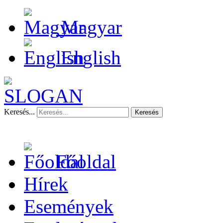
Magyar
English
Keresés...
Keresés
Főoldal
Hírek
Események