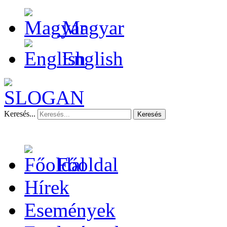
Magyar
English
Keresés...
Keresés
Főoldal
Hírek
Események