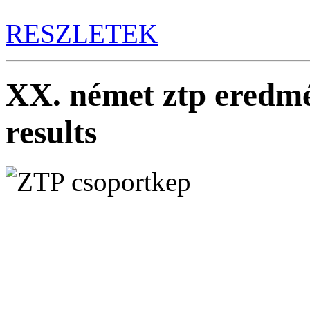
RESZLETEK
XX. német ztp eredm
results