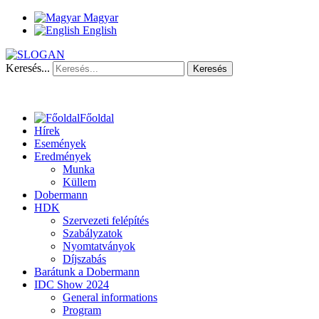
Magyar
English
Keresés...
Keresés
Főoldal
Hírek
Események
Eredmények
Munka
Küllem
Dobermann
HDK
Szervezeti felépítés
Szabályzatok
Nyomtatványok
Díjszabás
Barátunk a Dobermann
IDC Show 2024
General informations
Program