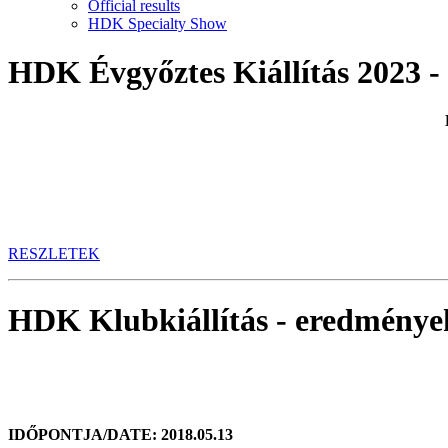
Official results
HDK Specialty Show
HDK Évgyőztes Kiállítás 2023 
RESZLETEK
HDK Klubkiállítás - eredménye
IDŐPONTJA/DATE: 2018.05.13