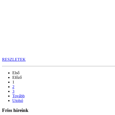
RESZLETEK
Első
Előző
1
2
3
Tovább
Utolsó
Friss híreink