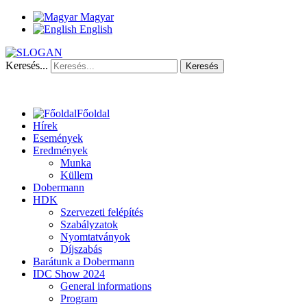
Magyar
English
Keresés...
Keresés
Főoldal
Hírek
Események
Eredmények
Munka
Küllem
Dobermann
HDK
Szervezeti felépítés
Szabályzatok
Nyomtatványok
Díjszabás
Barátunk a Dobermann
IDC Show 2024
General informations
Program