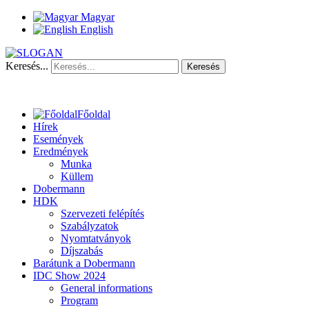
Magyar
English
Keresés...
Keresés
Főoldal
Hírek
Események
Eredmények
Munka
Küllem
Dobermann
HDK
Szervezeti felépítés
Szabályzatok
Nyomtatványok
Díjszabás
Barátunk a Dobermann
IDC Show 2024
General informations
Program