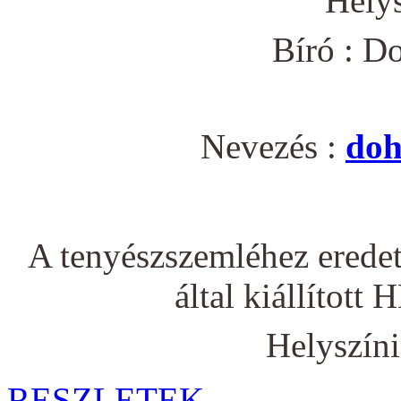
Helys
Bíró : D
Nevezés :
doh
A tenyészszemléhez eredeti
által kiállított
Helyszíni
RESZLETEK