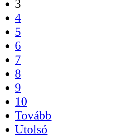
3
4
5
6
7
8
9
10
Tovább
Utolsó