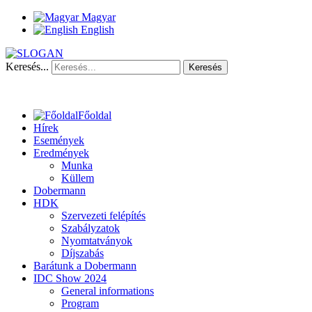
Magyar
English
Keresés...
Keresés
Főoldal
Hírek
Események
Eredmények
Munka
Küllem
Dobermann
HDK
Szervezeti felépítés
Szabályzatok
Nyomtatványok
Díjszabás
Barátunk a Dobermann
IDC Show 2024
General informations
Program