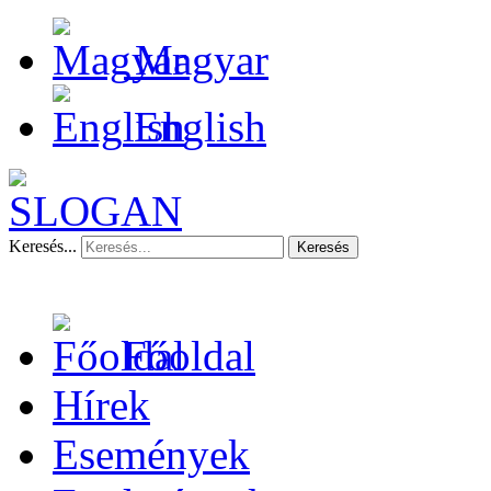
Magyar
English
Keresés...
Keresés
Főoldal
Hírek
Események