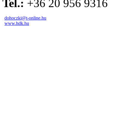
Tel.:
+36 20 956 9316
dohoczki@t-online.hu
www.hdk.hu