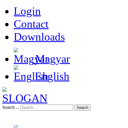
Login
Contact
Downloads
Magyar
English
Search ...
Search