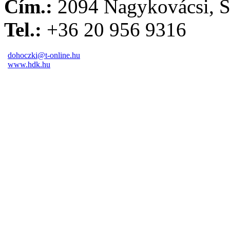
Cím.:
2094 Nagykovácsi, S
Tel.:
+36 20 956 9316
dohoczki@t-online.hu
www.hdk.hu