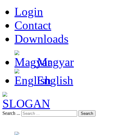
Login
Contact
Downloads
Magyar
English
Search ...
Search